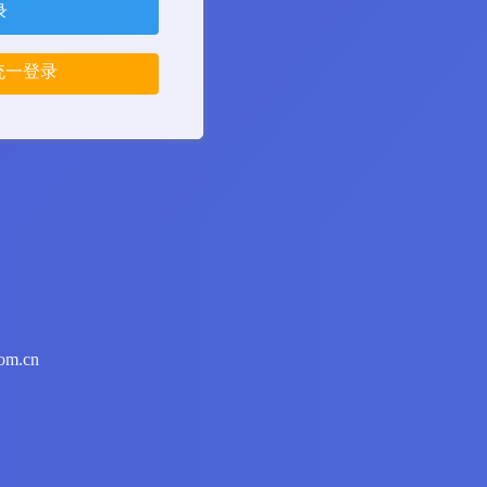
录
统一登录
om.cn